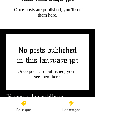
Once posts are published, you’ll see
them here.
No posts published
in this language yet
Once posts are published, you’ll
see them here.
Découvrir la coutellerie
artisanale
Boutique
Les stages
Couteau artisanal en Ardèche
Stage coutellerie en Ardèche
Atelier de coutellerie artisanale situé à Mayres en