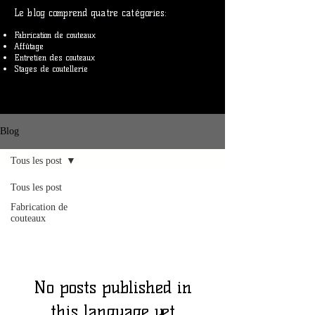
Le blog comprend quatre catégories:
Fabrication de couteaux
Affûtage
Entretien des couteaux
Stages de coutellerie
Blog
Tous les post
Tous les post
Tous les post
Fabrication de
couteaux
No posts published in
this language yet