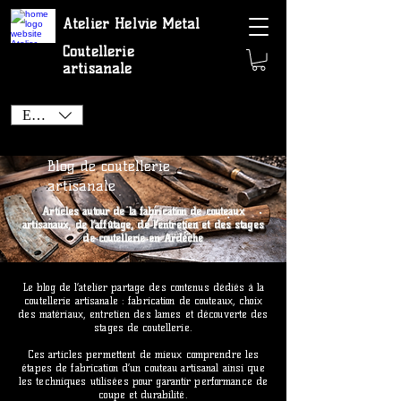
Atelier Helvie Métal
Coutellerie
artisanale
EUR (€)
Blog de coutellerie
artisanale
Articles autour de la fabrication de couteaux
artisanaux, de l’affûtage, de l’entretien et des stages
de coutellerie en Ardèche
Le blog de l’atelier partage des contenus dédiés à la
coutellerie artisanale : fabrication de couteaux, choix
des matériaux, entretien des lames et découverte des
stages de coutellerie.
Ces articles permettent de mieux comprendre les
étapes de fabrication d’un couteau artisanal ainsi que
les techniques utilisées pour garantir performance de
coupe et durabilité.