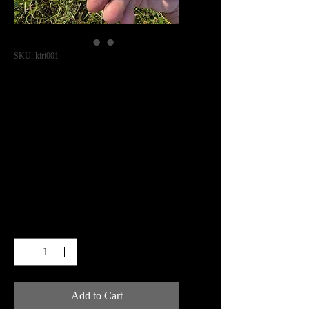
SKU: kiri001
Kiridashi artisanal
— acier carbone
C130 & cuir
tannage végétal
Price
€60.00
Quantity
*
Add to Cart